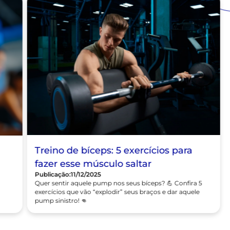
Musculação
Treino de bíceps: 5 exercícios para
fazer esse músculo saltar
Publicação:
11/12/2025
Quer sentir aquele pump nos seus bíceps? 💪 Confira 5
,
exercícios que vão “explodir” seus braços e dar aquele
pump sinistro! 👊