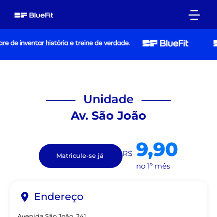
Unidade
Av. São João
9,90
R$
Matricule-se já
no 1º mês
Endereço
Avenida São João, 241