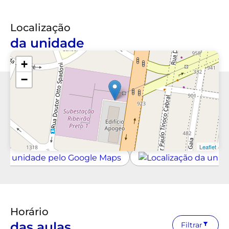
Localização
da unidade
+
−
Leaflet
Horário
das aulas
Filtrar