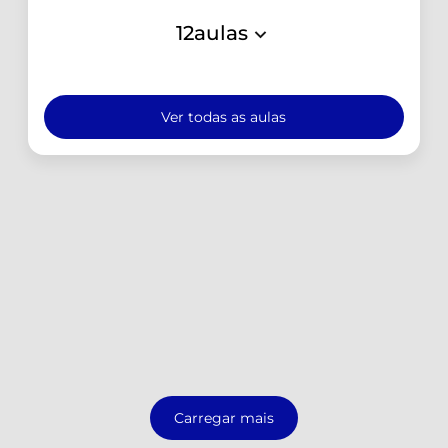
12
aulas
Ver todas as aulas
Carregar mais