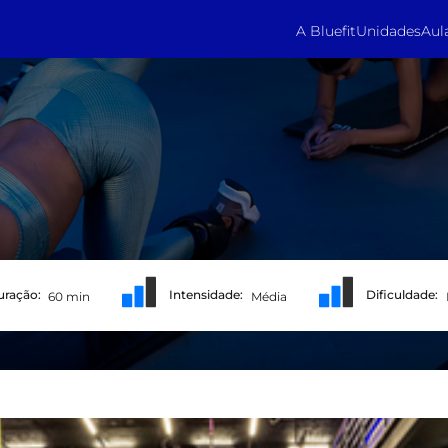
A Bluefit
Unidades
Aul
uração:
Intensidade:
Dificuldade:
60 min
Média