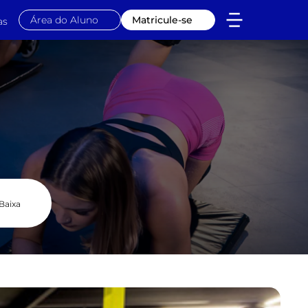
Área do Aluno
Matricule-se
as
Baixa