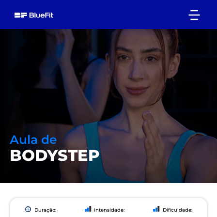
Aula de
BODYSTEP
Duração:
Intensidade:
Dificuldade: